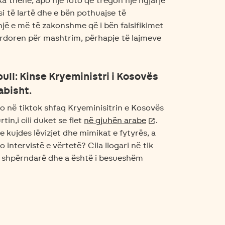
ka thënë, apo një foto që tregon një ngjarje
i të lartë dhe e bën pothuajse të
një e më të zakonshme që i bën falsifikimet
rdoren për mashtrim, përhapje të lajmeve
ll: Kinse Kryeministri i Kosovës
rabisht.
eo në tiktok shfaq Kryeminisitrin e Kosovës
rtin,i cili duket se flet
në gjuhën arabe
.
open_in_new
 kujdes lëvizjet dhe mimikat e fytyrës, a
o intervistë e vërtetë? Cila llogari në tik
a shpërndarë dhe a është i besueshëm