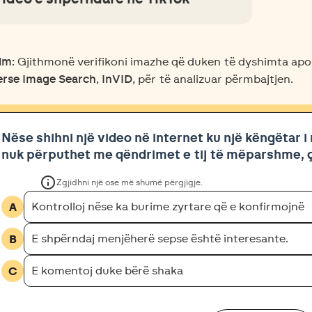
im:
Gjithmonë verifikoni imazhe që duken të dyshimta ap
erse Image Search
,
InVID
, për të analizuar përmbajtjen.
Nëse shihni një video në internet ku një këngëtar i
nuk përputhet me qëndrimet e tij të mëparshme, ç
info
Zgjidhni një ose më shumë përgjigje.
A
Kontrolloj nëse ka burime zyrtare që e konfirmojnë
B
E shpërndaj menjëherë sepse është interesante.
C
E komentoj duke bërë shaka