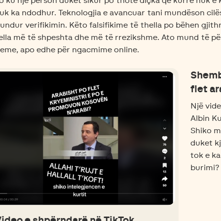
o ku një person duket sikur po thotë diçka që kurrë nuk e 
uk ka ndodhur. Teknologjia e avancuar tani mundëson cilës
ndur verifikimin. Këto falsifikime të thella po bëhen gjith
ella më të shpeshta dhe më të rrezikshme. Ato mund të pë
reme, apo edhe për ngacmime online.
Shembu
flet a
Një vid
Albin Ku
Shiko me
duket kj
tok e k
burimi?
ideo e shpërndarë në TikTok