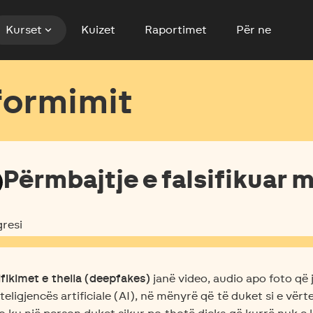
expand_more
Kurset
Kuizet
Raportimet
Për ne
formimit
Përmbajtje e falsifikuar 
resi
ifikimet e thella (deepfakes)
janë video, audio apo foto q
nteligjencës artificiale (AI), në mënyrë që të duket si e vër