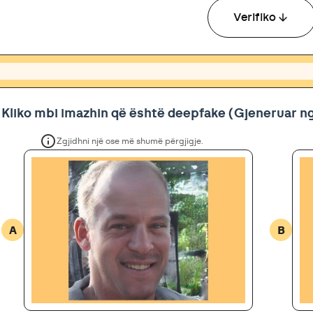
arrow_downward
Verifiko
Kliko mbi imazhin që është deepfake (Gjeneruar ng
info
Zgjidhni një ose më shumë përgjigje.
A
B