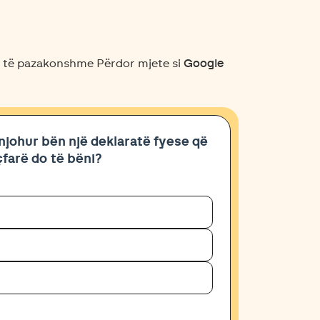
o të pazakonshme Përdor mjete si
Google
 njohur bën një deklaratë fyese që
farë do të bëni?