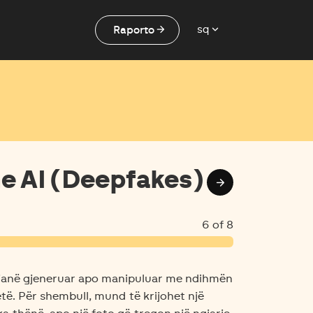
arrow_forward
expand_more
Raporto
sq
me AI (Deepfakes)
arrow_forward
6 of 8
ë janë gjeneruar apo manipuluar me ndihmën
tetë. Për shembull, mund të krijohet një