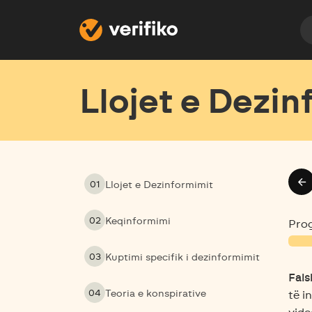
Llojet e Dezin
arrow_back
01
Llojet e Dezinformimit
02
Keqinformimi
Prog
03
Kuptimi specifik i dezinformimit
Fals
04
Teoria e konspirative
të i