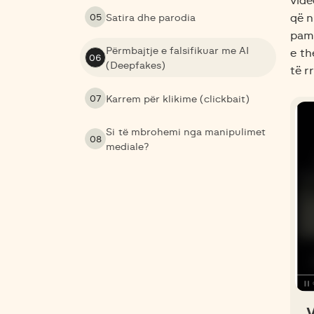
vide
05
Satira dhe parodia
që n
pamu
Përmbajtje e falsifikuar me AI
e th
06
(Deepfakes)
të r
07
Karrem për klikime (clickbait)
Si të mbrohemi nga manipulimet
08
mediale?
V