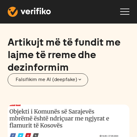
Artikujt më të fundit me
lajme të rreme dhe
dezinformim
expand_more
Falsifikim me AI (deepfake)