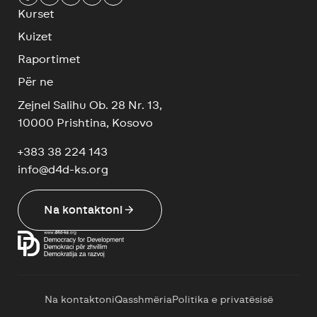
Kurset
Kuizet
Raportimet
Për ne
Zejnel Salihu Ob. 28 Nr. 13,
10000 Prishtina, Kosovo
+383 38 224 143
info@d4d-ks.org
arrow_forward
Na kontaktoni
Na kontaktoni
Qasshmëria
Politika e privatësisë