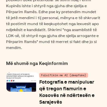
Kupinës ishte i shtyrë nga gjuha dhe sjellja e
Përparim Ramës. Edhe pse ky pretendim mundet
të jetë mendimi i tij personal, mënyra e të shkruarit
të postimit mund të keqkuptohet nga lexuesit apo
ndjekësit e kandidatit. Shkrimi "nga asamblistë të
LDK-së, të shtyrë nga gjuha dhe sjellja arrogante e
Përparim Ramës" mund të merret si fakt dhe jo si
mendim.
Më shumë nga Keqinformim
Falsifikim me AI (deepfake)
Fotografia e manipuluar
që tregon flamurin e
Kosovës në ndërtesën e
Sarajevës