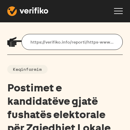
https://verifiko.info/reporti/https-wwwfacebookcom-share-p-19fhxbeygn
Keqinformim
Postimet e
kandidatëve gjatë
fushatës elektorale
për Zgjedhjet Lokale