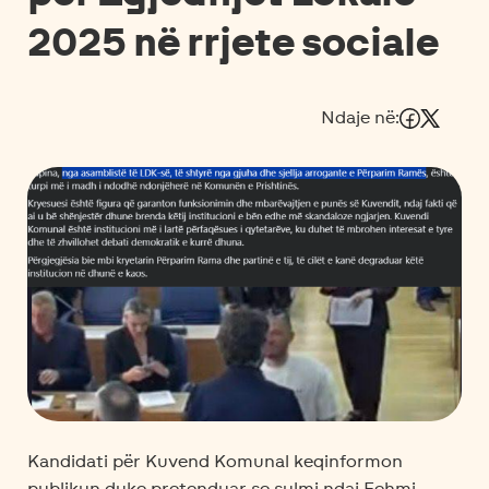
2025 në rrjete sociale
Ndaje në:
Kandidati për Kuvend Komunal keqinformon
publikun duke pretenduar se sulmi ndaj Fehmi